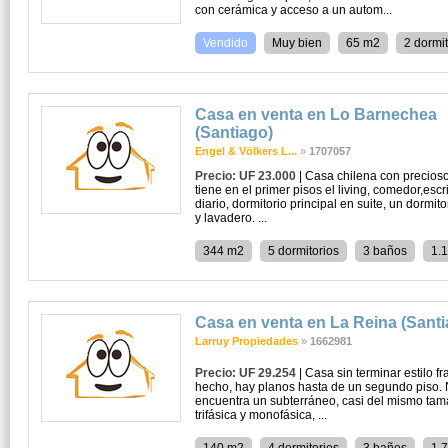
con cerámica y acceso a un autom...
Vendido
Muy bien
65 m2
2 dormit
Casa en venta en Lo Barnechea
(Santiago)
Engel & Völkers L...
»
1707057
Precio: UF 23.000
| Casa chilena con precioso
tiene en el primer pisos el living, comedor,esc
diario, dormitorio principal en suite, un dormito
y lavadero. ...
344 m2
5 dormitorios
3 baños
1.
Casa en venta en La Reina (Santi
Larruy Propiedades
»
1662981
Precio: UF 29.254
| Casa sin terminar estilo f
hecho, hay planos hasta de un segundo piso. N
encuentra un subterráneo, casi del mismo tama
trifásica y monofásica, ...