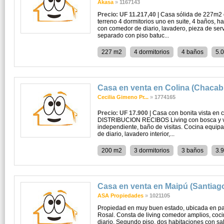
Akasa
»
1167143
Precio: UF 11.217,40
| Casa sólida de 227m2 
terreno 4 dormitorios uno en suite, 4 baños, h
con comedor de diario, lavadero, pieza de serv
separado con piso batuc...
227 m2
4 dormitorios
4 baños
5.
Casa en venta en Colina (Chaca
Cecilia Gimeno Pr...
»
1774165
Precio: UF 17.900
| Casa con bonita vista en 
DISTRIBUCION RECIBOS Living con bosca y vi
independiente, baño de visitas. Cocina equi
de diario, lavadero interior,...
200 m2
3 dormitorios
3 baños
3.
Casa en venta en Maipú (Santiag
ASA Propiedades
»
1021105
Propiedad en muy buen estado, ubicada en pas
Rosal. Consta de living comedor amplios, co
diario. Segundo piso, dos habitaciones con sal