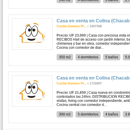
140 m2
4 dormitorios
3 baños
1.
Casa en venta en Colina (Chaca
Cecilia Gimeno Pr...
»
1507368
Precio: UF 23.000
| Casa con preciosa vista
RECIBOS Hall de acceso con jardín interior, bañ
chimenea y bar en obra, comedor independien
Cocina con comedor de diar...
350 m2
4 dormitorios
5 baños
5.
Casa en venta en Colina (Chaca
Cecilia Gimeno Pr...
»
1716807
Precio: UF 21.650
| Casa nueva en condominio
controlados las 24hrs. DISTRIBUCION RECIBO
visitas, living con comedor independiente, am
Cocina central con comedor d...
300 m2
5 dormitorios
4 baños
3.