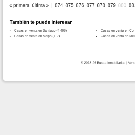
« primera
última »
|
874
875
876
877
878
879
880
88
También te puede interesar
Casas en venta en Santiago (4.498)
Casas en venta en Cord
Casas en venta en Maipo (117)
Casas en venta en Melip
© 2013-26 Busca Inmobiliarias | Vers