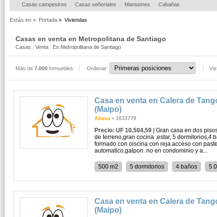
Casas campestres
Casas señoriales
Mansiones
Cabañas
Estás en »
Portada
»
Viviendas
Casas en venta en Metropolitana de Santiago
Casas
|
Venta
|
En Metropolitana de Santiago
Más de
7.000
Inmuebles
Ordenar:
Vis
Casa en venta en Calera de Tang
(Maipo)
Akasa
»
1633779
Precio: UF 10.504,59
| Gran casa en dos pis
de terreno,gran cocina ,estar, 5 dormitorios,4 
formado con oiscina con reja.acceso con past
automatico,galpon. no en condominio y a...
500 m2
5 dormitorios
4 baños
5.
Casa en venta en Calera de Tang
(Maipo)