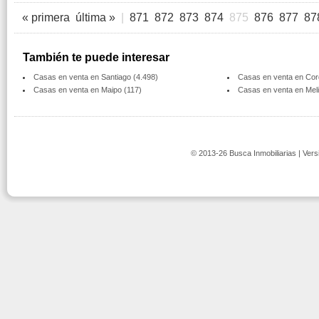
« primera
última »
|
871
872
873
874
875
876
877
87
También te puede interesar
Casas en venta en Santiago (4.498)
Casas en venta en Cord
Casas en venta en Maipo (117)
Casas en venta en Melip
© 2013-26 Busca Inmobiliarias | Vers