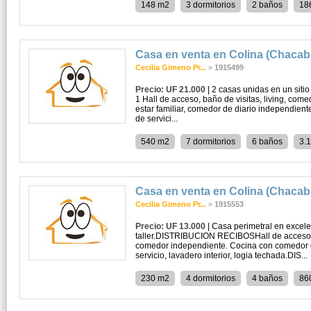
148 m2
3 dormitorios
2 baños
18
Casa en venta en Colina (Chaca
Cecilia Gimeno Pr...
»
1915499
Precio: UF 21.000
| 2 casas unidas en un sitio
1 Hall de acceso, baño de visitas, living, com
estar familiar, comedor de diario independiente,
de servici...
540 m2
7 dormitorios
6 baños
3.
Casa en venta en Colina (Chaca
Cecilia Gimeno Pr...
»
1915553
Precio: UF 13.000
| Casa perimetral en excele
taller.DISTRIBUCION RECIBOSHall de acceso, b
comedor independiente. Cocina con comedor de
servicio, lavadero interior, logia techada.DIS...
230 m2
4 dormitorios
4 baños
86