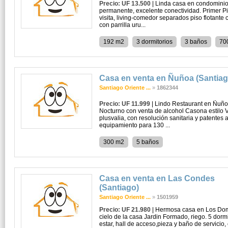
Precio: UF 13.500
| Linda casa en condominio
permanente, excelente conectividad. Primer Pi
visita, living-comedor separados piso flotante 
con parrilla uru...
192 m2
3 dormitorios
3 baños
70
Casa en venta en Ñuñoa (Santiag
Santiago Oriente ...
»
1862344
Precio: UF 11.999
| Lindo Restaurant en Ñuño
Nocturno con venta de alcohol Casona estilo Vi
plusvalia, con resolución sanitaria y patentes a
equipamiento para 130 ...
300 m2
5 baños
Casa en venta en Las Condes
(Santiago)
Santiago Oriente ...
»
1501959
Precio: UF 21.980
| Hermosa casa en Los Domi
cielo de la casa Jardin Formado, riego. 5 dormi
estar, hall de acceso,pieza y baño de servicio