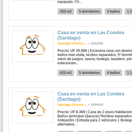
equipada. Ch...
350 m2
5 dormitorios
4 baños
1.
Casa en venta en Las Condes
(Santiago)
Santiago Oriente ...
»
1522055
Precio: UF 25.980
| Exclusiva casa con desnive
baños mas visita, recibos separados, 5º dormitor
salon de juegos, sauna, bodega, lavadero, piez
estacionam...
420 m2
5 dormitorios
4 baños
1.
Casa en venta en Las Condes
(Santiago)
Santiago Oriente ...
»
1544414
Precio: UF 8.369
| Casa de 2 pisos Habitacion
Baños (principal c/jacuzzi) Recibos separados
Antejardin / Entrada para 2 vehiculos 1 Bodeg
alternativa...