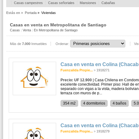
Casas campestres
Casas señoriales
Mansiones
Cabañas
Estás en »
Portada
»
Viviendas
Casas en venta en Metropolitana de Santiago
Casas
|
Venta
|
En Metropolitana de Santiago
Más de
7.000
Inmuebles
Ordenar:
Vis
Casa en venta en Colina (Chaca
Fuenzalida Propie...
»
1918271
Precio: UF 12.900
| Casa Chilena en Condomi
excelente conectividad. Primer piso: Hall de e
separado con vigas a la vista, madera boliviana
terraza con muros de p...
354 m2
4 dormitorios
4 baños
5.
Casa en venta en Colina (Chaca
Fuenzalida Propie...
»
1918279