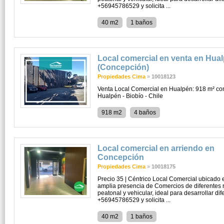
+56945786529 y solicita ...
40 m2
1 baños
Local comercial en venta en Hua
(Concepción)
Propiedades Cima
»
10018123
Venta Local Comercial en Hualpén: 918 m² co
Hualpén - Biobío - Chile
918 m2
4 baños
Local comercial en arriendo en
Concepción
Propiedades Cima
»
10018175
Precio 35 | Céntrico Local Comercial ubicado e
amplia presencia de Comercios de diferentes r
peatonal y vehicular, ideal para desarrollar di
+56945786529 y solicita ...
40 m2
1 baños