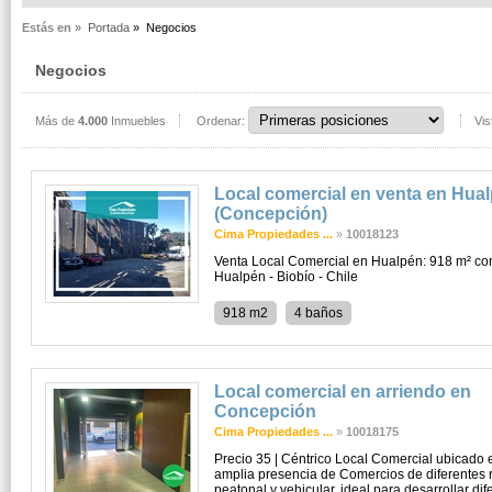
Estás en »
Portada
»
Negocios
Negocios
Más de
4.000
Inmuebles
Ordenar:
Vis
Local comercial en venta en Hua
(Concepción)
Cima Propiedades ...
»
10018123
Venta Local Comercial en Hualpén: 918 m² co
Hualpén - Biobío - Chile
918 m2
4 baños
Local comercial en arriendo en
Concepción
Cima Propiedades ...
»
10018175
Precio 35 | Céntrico Local Comercial ubicado e
amplia presencia de Comercios de diferentes r
peatonal y vehicular, ideal para desarrollar di