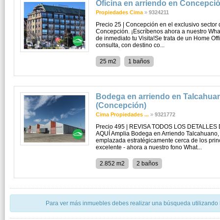
Oficina en arriendo en Concepci
Propiedades Cima
»
9324211
Precio 25 | Concepción en el exclusivo sector 
Concepción. ¡Escríbenos ahora a nuestro Wha
de inmediato tu Visita!Se trata de un Home Offi
consulta, con destino co...
25 m2
1 baños
Bodega en arriendo en Talcahua
(Concepción)
Cima Propiedades ...
»
9321772
Precio 495 | REVISA TODOS LOS DETALLE
AQUÍ Amplia Bodega en Arriendo Talcahuano, c
emplazada estratégicamente cerca de los prin
excelente - ahora a nuestro fono What...
2.852 m2
2 baños
Para ver más inmuebles debes realizar una búsqueda utilizando los