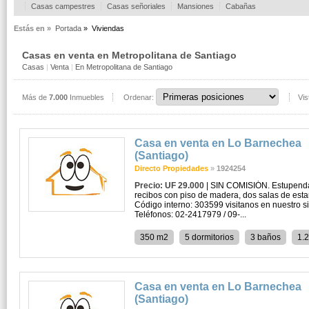
Casas campestres
Casas señoriales
Mansiones
Cabañas
Estás en »
Portada
»
Viviendas
Casas en venta en Metropolitana de Santiago
Casas
|
Venta
|
En Metropolitana de Santiago
Más de
7.000
Inmuebles
Ordenar:
Vis
Casa en venta en Lo Barnechea
(Santiago)
Directo Propiedades
»
1924254
Precio: UF 29.000
| SIN COMISIÓN. Estupenda,
recibos con piso de madera, dos salas de estar
Código interno: 303599 visitanos en nuestro si
Teléfonos: 02-2417979 / 09-...
350 m2
5 dormitorios
3 baños
1.
Casa en venta en Lo Barnechea
(Santiago)