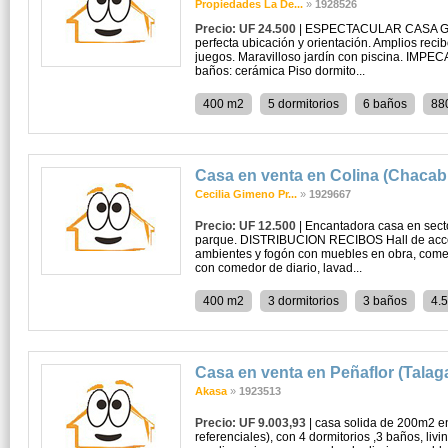
Propiedades La De...
»
1928526
Precio: UF 24.500
| ESPECTACULAR CASA G
perfecta ubicación y orientación. Amplios reci
juegos. Maravilloso jardín con piscina. IMPE
baños: cerámica Piso dormito...
400 m2
5 dormitorios
6 baños
88
Casa en venta en Colina (Chaca
Cecilia Gimeno Pr...
»
1929667
Precio: UF 12.500
| Encantadora casa en sect
parque. DISTRIBUCION RECIBOS Hall de acceso
ambientes y fogón con muebles en obra, come
con comedor de diario, lavad...
400 m2
3 dormitorios
3 baños
4.
Casa en venta en Peñaflor (Talag
Akasa
»
1923513
Precio: UF 9.003,93
| casa solida de 200m2 
referenciales), con 4 dormitorios ,3 baños, li