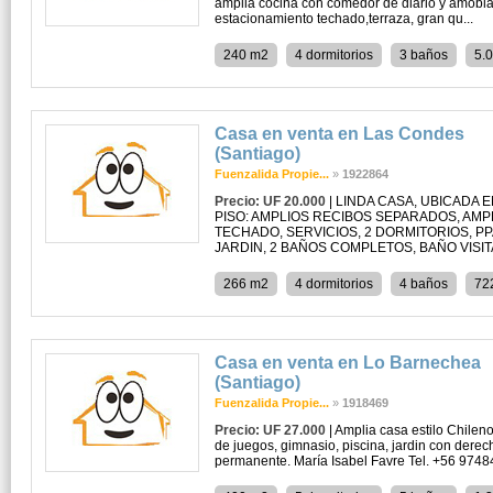
amplia cocina con comedor de diario y amobla
estacionamiento techado,terraza, gran qu...
240 m2
4 dormitorios
3 baños
5.
Casa en venta en Las Condes
(Santiago)
Fuenzalida Propie...
»
1922864
Precio: UF 20.000
| LINDA CASA, UBICADA 
PISO: AMPLIOS RECIBOS SEPARADOS, AMP
TECHADO, SERVICIOS, 2 DORMITORIOS, PPA
JARDIN, 2 BAÑOS COMPLETOS, BAÑO VISITA, 
266 m2
4 dormitorios
4 baños
72
Casa en venta en Lo Barnechea
(Santiago)
Fuenzalida Propie...
»
1918469
Precio: UF 27.000
| Amplia casa estilo Chileno
de juegos, gimnasio, piscina, jardin con derec
permanente. María Isabel Favre Tel. +56 974