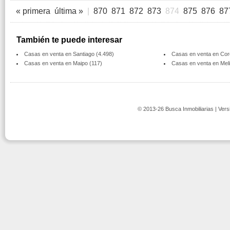
« primera
última »
|
870
871
872
873
874
875
876
87
También te puede interesar
Casas en venta en Santiago (4.498)
Casas en venta en Cord
Casas en venta en Maipo (117)
Casas en venta en Melip
© 2013-26 Busca Inmobiliarias | Vers