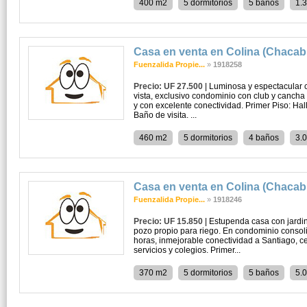
400 m2
5 dormitorios
5 baños
1.
Casa en venta en Colina (Chaca
Fuenzalida Propie...
»
1918258
Precio: UF 27.500
| Luminosa y espectacular 
vista, exclusivo condominio con club y canch
y con excelente conectividad. Primer Piso: Hal
Baño de visita. ...
460 m2
5 dormitorios
4 baños
3.
Casa en venta en Colina (Chaca
Fuenzalida Propie...
»
1918246
Precio: UF 15.850
| Estupenda casa con jardin
pozo propio para riego. En condominio consol
horas, inmejorable conectividad a Santiago, 
servicios y colegios. Primer...
370 m2
5 dormitorios
5 baños
5.