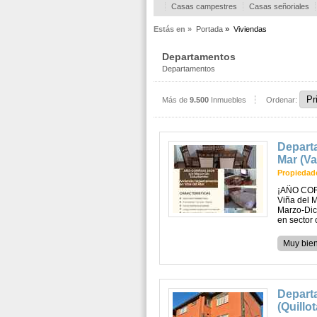
Casas campestres
Casas señoriales
Estás en »
Portada
»
Viviendas
Departamentos
Departamentos
Más de
9.500
Inmuebles
Ordenar:
Departa
Mar (Va
Propiedade
¡AÑO CORR
Viña del 
Marzo-Dic
en sector 
Muy bie
Depart
(Quillot