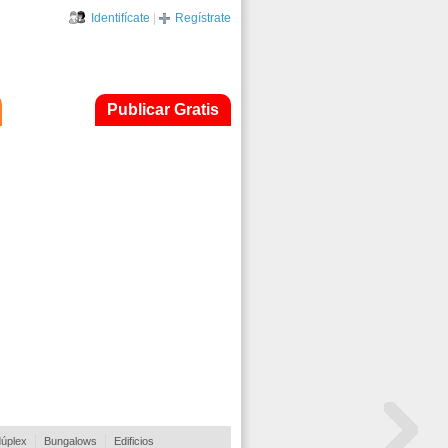
Identifícate
|
Regístrate
Publicar Gratis
dúplex
Bungalows
Edificios