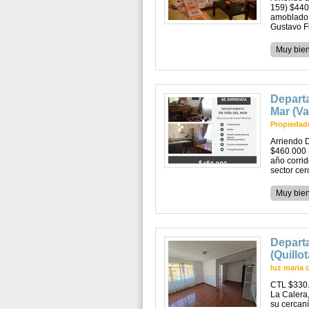
159) $440
amoblado 
Gustavo F
Muy bie
Departa
Mar (Va
Propiedade
Arriendo 
$460.000 
año corri
sector cer
Muy bie
Depart
(Quillot
luz maria 
CTL $330.
La Calera,
su cercaní