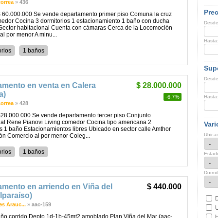
correa
»
436
Prec
 60.000.000 Se vende departamento primer piso Comuna la cruz
medor Cocina 3 dormitorios 1 estacionamiento 1 baño con ducha
Desde
Sector habitacional Cuenta con cámaras Cerca de la Locomoción
l por menor A minu...
Hasta
orios
1 baños
Supe
Desde
amento en venta en Calera
$ 28.000.000
a)
-6.7%
Hasta
correa
»
428
28.000.000 Se vende departamento tercer piso Conjunto
nal Rene Pianovi Living comedor Cocina tipo americana 2
Vari
s 1 baño Estacionamientos libres Ubicado en sector calle Amthor
Ubicac
ión Comercio al por menor Coleg...
orios
1 baños
Estad
Dormit
mento en arriendo en Viña del
$ 440.000
lparaíso)
D
s Arauc...
»
aac-159
U
año corrido Depto 1d-1b-45mt2 amoblado Plan Viña del Mar (aac-
H