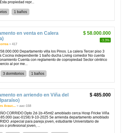
Esta propiedad repr...
orios
1 baños
amento en venta en Calera
$ 58.000.000
a)
-3.3%
correa
»
417
8.000.000 Departamento villa los Pinos. La calera Tercer piso 3
os Cocina independiente 1 baño ducha Living comedor No cuenta
ionamiento Cuenta con reglamento de copropiedad Sector céntrico
rcio al por me...
3 dormitorios
1 baños
mento en arriendo en Viña del
$ 485.000
lparaíso)
s Arauc...
»
aac-158
AÑO CORRIDO Dpto 2d-1b-45mt2 amoblado cerca Hosp Fricke Viña
485.000 (aac-0158) 9-10-2025 Se arrienda departamento amoblado
DO ,especial para pareja joven, estudiante Universitario de
os o profesional joven, ...