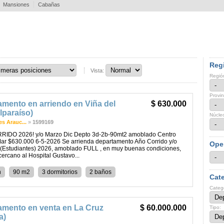
Mansiones
Cabañas
Regi
Vista:
Regió
Provin
mento en arriendo en Viña del
$ 630.000
lparaíso)
Núcle
s Arauc...
»
1599169
IDO 2026! y/o Marzo Dic Depto 3d-2b-90mt2 amoblado Centro
Mar $630.000 6-5-2026 Se arrienda departamento Año Corrido y/o
Ope
(Estudiantes) 2026, amoblado FULL , en muy buenas condiciones,
cercano al Hospital Gustavo...
n
90 m2
3 dormitorios
2 baños
Cate
Categ
amento en venta en La Cruz
$ 60.000.000
Tipo:
a)