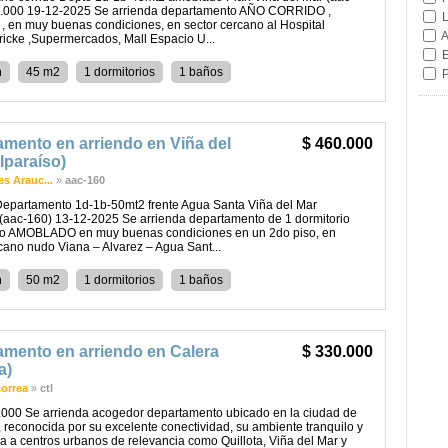
.000 19-12-2025 Se arrienda departamento AÑO CORRIDO ,
L
, en muy buenas condiciones, en sector cercano al Hospital
A
ricke ,Supermercados, Mall Espacio U...
E
n
45 m2
1 dormitorios
1 baños
P
mento en arriendo en Viña del
$ 460.000
lparaíso)
s Arauc...
»
aac-160
Departamento 1d-1b-50mt2 frente Agua Santa Viña del Mar
(aac-160) 13-12-2025 Se arrienda departamento de 1 dormitorio
do AMOBLADO en muy buenas condiciones en un 2do piso, en
cano nudo Viana – Alvarez – Agua Sant...
n
50 m2
1 dormitorios
1 baños
amento en arriendo en Calera
$ 330.000
a)
correa
»
ctl
000 Se arrienda acogedor departamento ubicado en la ciudad de
 reconocida por su excelente conectividad, su ambiente tranquilo y
a a centros urbanos de relevancia como Quillota, Viña del Mar y