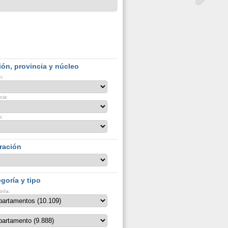
ón, provincia y núcleo
n:
cia:
o:
ración
goría y tipo
oría: