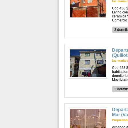
luz maria 
Cod 436 $
Living co
cerámica 
Comercio a
3 dormit
Depart
(Quillot
luz maria 
Cod 428 $
habitacio
dormitorio
Movilizac
2 dormit
Departa
Mar (Va
Propiedade
Arriendo 