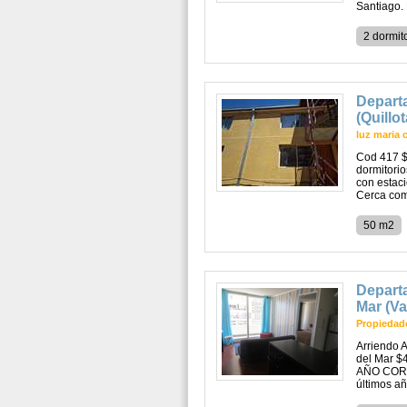
Santiago. 
2 dormit
Depart
(Quillot
luz maria 
Cod 417 $5
dormitori
con estac
Cerca come
50 m2
Departa
Mar (Va
Propiedade
Arriendo 
del Mar $
AÑO CORRI
últimos añ