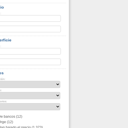
io
:
:
rficie
:
:
os
ión:
o:
orios:
e bancos (12)
rge (12)
an bajado el precio (1.373)