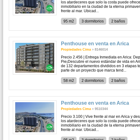
los atardeceres que solo la costa puede ofrec
inmobiliario en la ciudad de la eterna primaver
frente al mar. Ubicad...
95 m2
3 dormitorios
2 baños
Penthouse en venta en Arica
Propiedades Cima
»
8146014
Precio 2.456 | Entrega Inmediata en Arica: D
Pie¡Descubre el nuevo estándar de vida en Ar
de 132 departamentos divididos en 3 etapas te
parte de un proyecto que marca tend...
58 m2
2 dormitorios
2 baños
Penthouse en venta en Arica
Propiedades Cima
»
9510344
Precio 3.100 | Vive frente al mar en Arica y des
los atardeceres que solo la costa puede ofrec
inmobiliario en la ciudad de la eterna primaver
frente al mar. Ubicad...