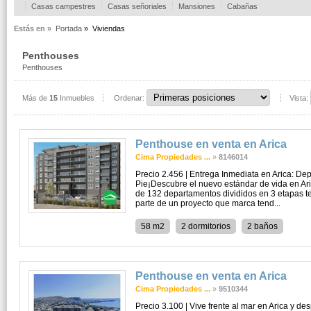
Casas campestres
Casas señoriales
Mansiones
Cabañas
Estás en »
Portada
»
Viviendas
Penthouses
Penthouses
Más de
15
Inmuebles
Ordenar:
Vista:
Penthouse en venta en Arica
Cima Propiedades ...
»
8146014
Precio 2.456 | Entrega Inmediata en Arica: D
Pie¡Descubre el nuevo estándar de vida en Ar
de 132 departamentos divididos en 3 etapas te
parte de un proyecto que marca tend...
58 m2
2 dormitorios
2 baños
Penthouse en venta en Arica
Cima Propiedades ...
»
9510344
Precio 3.100 | Vive frente al mar en Arica y des