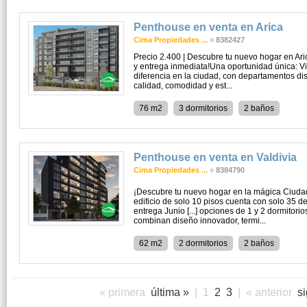
Penthouse en venta en Arica
Cima Propiedades ...
»
8382427
Precio 2.400 | Descubre tu nuevo hogar en Ari
y entrega inmediata!Una oportunidad única: V
diferencia en la ciudad, con departamentos d
calidad, comodidad y est...
76 m2
3 dormitorios
2 baños
Penthouse en venta en Valdivia
Cima Propiedades ...
»
8384790
¡Descubre tu nuevo hogar en la mágica Ciudad
edificio de solo 10 pisos cuenta con solo 35 
entrega Junio [...] opciones de 1 y 2 dormitori
combinan diseño innovador, termi...
62 m2
2 dormitorios
2 baños
« primera
última »
|
1
2
3
|
« anterior
s