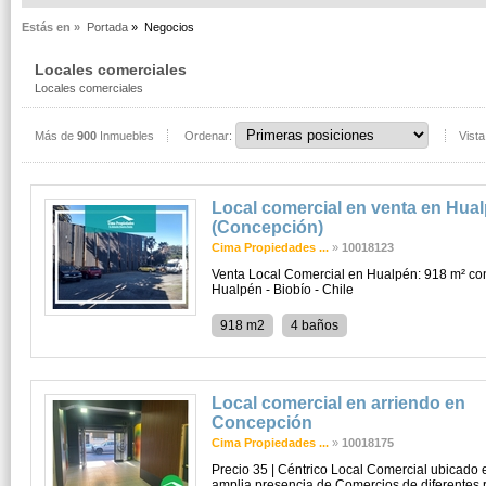
Estás en »
Portada
»
Negocios
Locales comerciales
Locales comerciales
Más de
900
Inmuebles
Ordenar:
Vista
Local comercial en venta en Hua
(Concepción)
Cima Propiedades ...
»
10018123
Venta Local Comercial en Hualpén: 918 m² co
Hualpén - Biobío - Chile
918 m2
4 baños
Local comercial en arriendo en
Concepción
Cima Propiedades ...
»
10018175
Precio 35 | Céntrico Local Comercial ubicado e
amplia presencia de Comercios de diferentes r