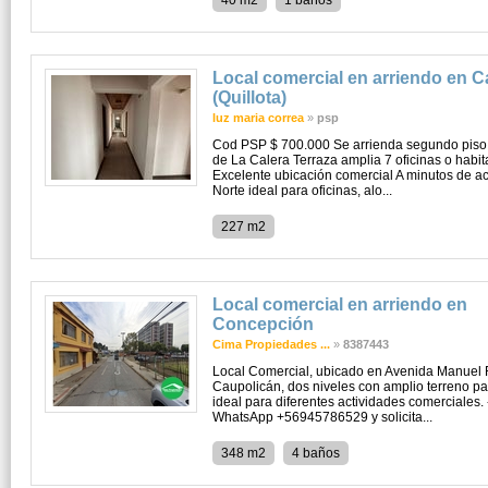
40 m2
1 baños
Local comercial en arriendo en C
(Quillota)
luz maria correa
»
psp
Cod PSP $ 700.000 Se arrienda segundo piso
de La Calera Terraza amplia 7 oficinas o habi
Excelente ubicación comercial A minutos de a
Norte ideal para oficinas, alo...
227 m2
Local comercial en arriendo en
Concepción
Cima Propiedades ...
»
8387443
Local Comercial, ubicado en Avenida Manuel 
Caupolicán, dos niveles con amplio terreno pa
ideal para diferentes actividades comerciales.
WhatsApp +56945786529 y solicita...
348 m2
4 baños