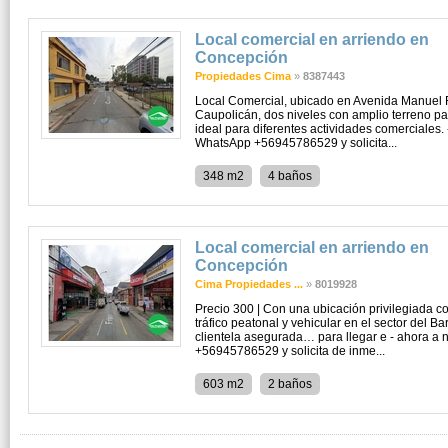
Local comercial en arriendo en
Concepción
Propiedades Cima
»
8387443
Local Comercial, ubicado en Avenida Manuel 
Caupolicán, dos niveles con amplio terreno pa
ideal para diferentes actividades comerciales.
WhatsApp +56945786529 y solicita...
348 m2
4 baños
Local comercial en arriendo en
Concepción
Cima Propiedades ...
»
8019928
Precio 300 | Con una ubicación privilegiada 
tráfico peatonal y vehicular en el sector del B
clientela asegurada… para llegar e - ahora a
+56945786529 y solicita de inme...
603 m2
2 baños