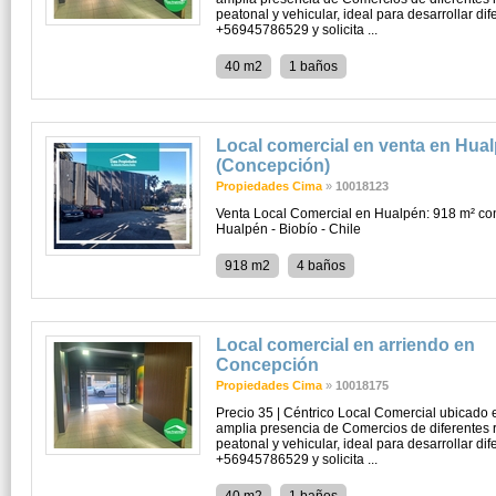
peatonal y vehicular, ideal para desarrollar di
+56945786529 y solicita ...
40 m2
1 baños
Local comercial en venta en Hua
(Concepción)
Propiedades Cima
»
10018123
Venta Local Comercial en Hualpén: 918 m² co
Hualpén - Biobío - Chile
918 m2
4 baños
Local comercial en arriendo en
Concepción
Propiedades Cima
»
10018175
Precio 35 | Céntrico Local Comercial ubicado e
amplia presencia de Comercios de diferentes r
peatonal y vehicular, ideal para desarrollar di
+56945786529 y solicita ...