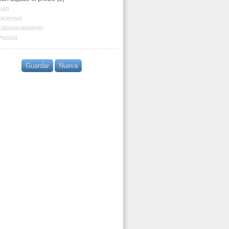
ujo
scensor
Estacionamiento
iscina
Guardar
Nueva