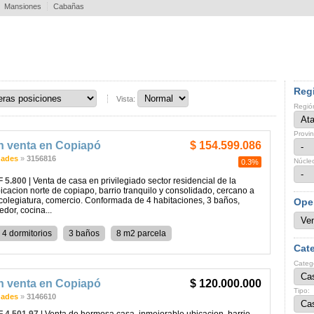
Mansiones
Cabañas
Regi
Vista:
Regió
Provin
n venta en Copiapó
$ 154.599.086
dades
»
3156816
Núcle
0.3%
F 5.800
| Venta de casa en privilegiado sector residencial de la
icacion norte de copiapo, barrio tranquilo y consolidado, cercano a
 colegiatura, comercio. Conformada de 4 habitaciones, 3 baños,
Ope
edor, cocina...
4 dormitorios
3 baños
8 m2 parcela
Cate
Categ
n venta en Copiapó
$ 120.000.000
Tipo:
dades
»
3146610