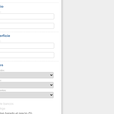
io
:
:
rficie
:
:
os
ión:
o:
orios:
De bancos
Urge
an bajado el precio (5)