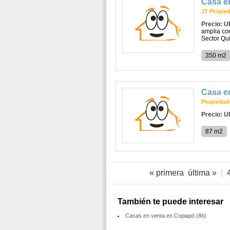
Casa e
JT Propie
Precio: U
amplia co
Sector Qui
350 m2
Casa e
Propiedade
Precio: U
87 m2
« primera
última »
|
También te puede interesar
Casas en venta en Copiapó (86)