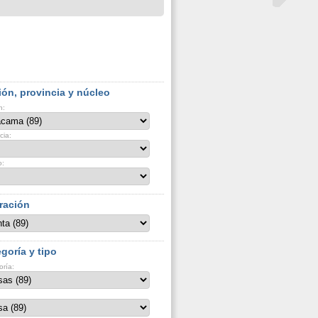
ón, provincia y núcleo
n:
cia:
o:
ración
goría y tipo
oría: