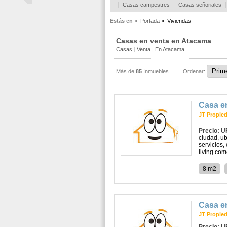
Casas campestres
Casas señoriales
Estás en »
Portada
»
Viviendas
Casas en venta en Atacama
Casas
|
Venta
|
En Atacama
Más de
85
Inmuebles
Ordenar:
Casa e
JT Propie
Precio: U
ciudad, ub
servicios,
living com
8 m2
Casa e
JT Propie