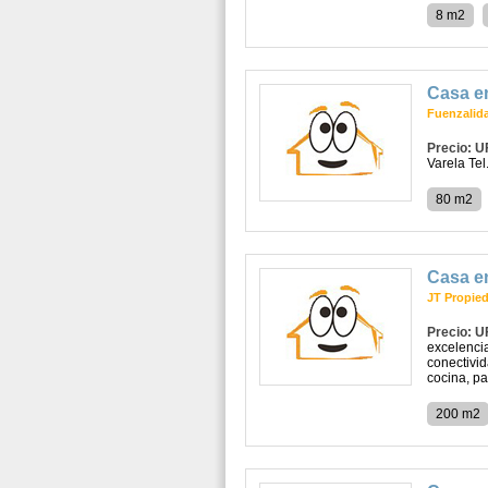
8 m2
Casa en
Fuenzalida
Precio: U
Varela Te
80 m2
Casa e
JT Propie
Precio: U
excelencia
conectivid
cocina, pat
200 m2