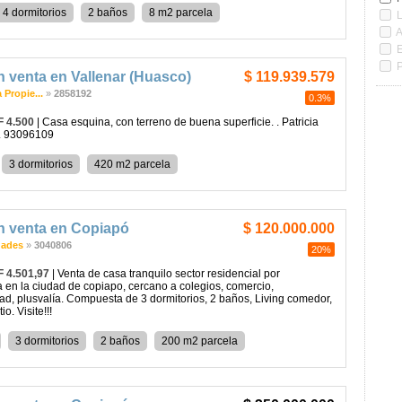
4 dormitorios
2 baños
8 m2 parcela
L
A
P
 venta en Vallenar (Huasco)
$ 119.939.579
 Propie...
»
2858192
0.3%
F 4.500
| Casa esquina, con terreno de buena superficie. . Patricia
l. 93096109
3 dormitorios
420 m2 parcela
n venta en Copiapó
$ 120.000.000
dades
»
3040806
20%
F 4.501,97
| Venta de casa tranquilo sector residencial por
 en la ciudad de copiapo, cercano a colegios, comercio,
ad, plusvalía. Compuesta de 3 dormitorios, 2 baños, Living comedor,
io. Visite!!!
3 dormitorios
2 baños
200 m2 parcela