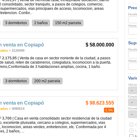
F 4.501,97
| Venta de hermosa casa, inmejorable ubicacion, barrio
l consolidado, sector tranquilo, a pasos de colegios, comercio,
Prec
 supermercados, vias principaes de acceso, locomocion, areas
tretencion. Confor...
Desde
3 dormitorios
2 baños
150 m2 parcela
Hasta
Supe
n venta en Copiapó
$ 58.000.000
Desde
dades
»
3129499
F 2.175,95
| Venta de casa en sector noriente de la ciudad, a pasos
Hasta
de salud, reten de carabineros, colegiatura, locomocion a la puerta.
rreno,Conformada de 3 habitaciones amplias, cocina, 1 baño.
Vari
3 dormitorios
200 m2 parcela
Ubicac
Estad
n venta en Copiapó
$ 98.623.555
dades
»
3080614
Dormit
0.3%
F 3.700
| Casa en venta consolidado sector residencial de la ciudad
, excelente plusvalia, cercano a colegios, supermercados, vias
, locomocion, areas verdes, entretencion, etc. Conformada por 4
es, 2 baños, ...
H