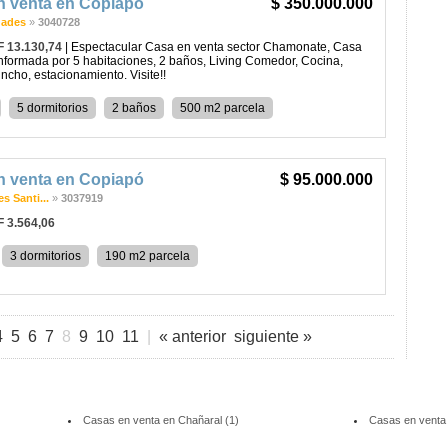
n venta en Copiapó
$ 350.000.000
dades
»
3040728
F 13.130,74
| Espectacular Casa en venta sector Chamonate, Casa
nformada por 5 habitaciones, 2 baños, Living Comedor, Cocina,
ncho, estacionamiento. Visite!!
5 dormitorios
2 baños
500 m2 parcela
n venta en Copiapó
$ 95.000.000
s Santi...
»
3037919
F 3.564,06
3 dormitorios
190 m2 parcela
4
5
6
7
8
9
10
11
|
« anterior
siguiente »
Casas en venta en Chañaral (1)
Casas en venta