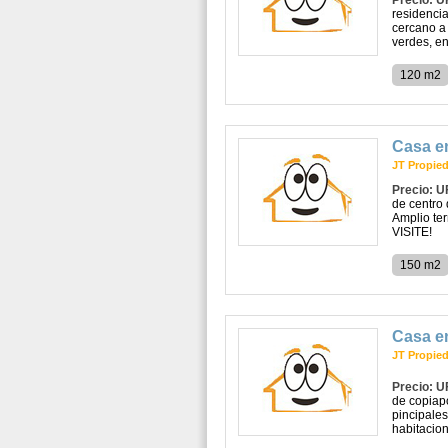
Precio: U
residencia
cercano a
verdes, en
120 m2
Casa e
JT Propie
Precio: U
de centro 
Amplio te
VISITE!
150 m2
Casa e
JT Propie
Precio: U
de copiapo
pincipales
habitacion