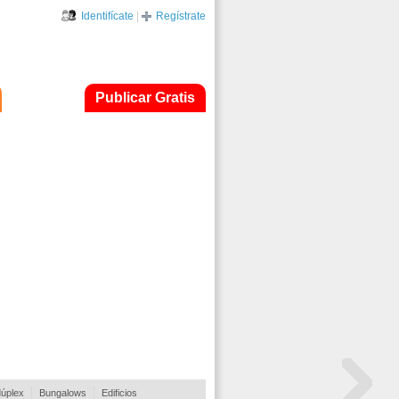
Identifícate
|
Regístrate
Publicar Gratis
dúplex
Bungalows
Edificios