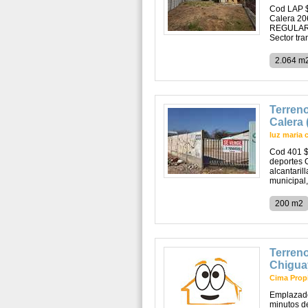
Cod LAP $
Calera 20
REGULARIZ
Sector tra
2.064 m
Terreno
Calera 
luz maria 
Cod 401 $
deportes 
alcantaril
municipal, 
200 m2
Terreno
Chigua
Cima Prop
Emplazados
minutos d