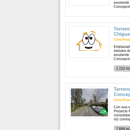
excelente 
Concepción
Terreno
Chigua
Cima Prop
Emplazados
minutos d
excelente 
Concepción
1.152 m
Terreno
Concep
Cima Prop
Con una vi
Proyecto R
consolidad
m2 corresp
7.689 m