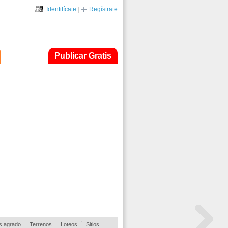
Identifícate
|
Regístrate
Publicar Gratis
s agrado
Terrenos
Loteos
Sitios