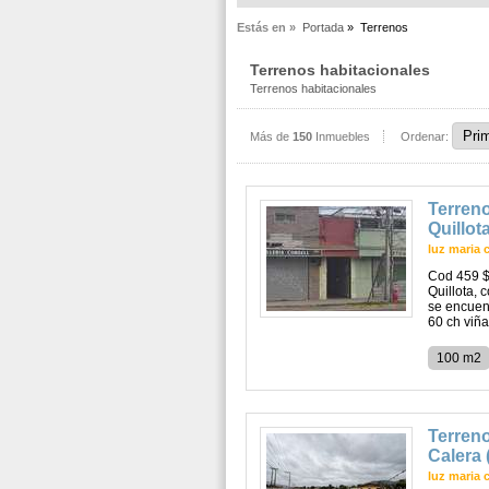
Estás en »
Portada
»
Terrenos
Terrenos habitacionales
Terrenos habitacionales
Más de
150
Inmuebles
Ordenar:
Terreno
Quillot
luz maria 
Cod 459 $
Quillota, 
se encuent
60 ch viña 
100 m2
Terreno
Calera 
luz maria 