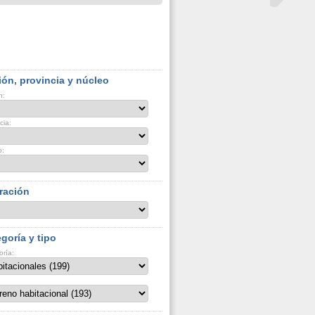
ón, provincia y núcleo
n:
cia:
o:
ración
goría y tipo
oría: