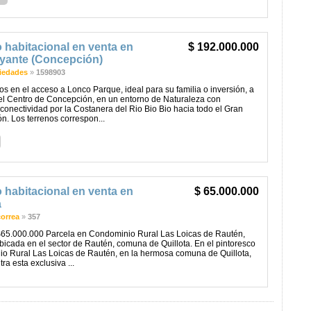
 habitacional en venta en
$ 192.000.000
yante (Concepción)
iedades
»
1598903
 en el acceso a Lonco Parque, ideal para su familia o inversión, a
el Centro de Concepción, en un entorno de Naturaleza con
conectividad por la Costanera del Rio Bio Bio hacia todo el Gran
. Los terrenos correspon...
 habitacional en venta en
$ 65.000.000
a
correa
»
357
65.000.000 Parcela en Condominio Rural Las Loicas de Rautén,
ubicada en el sector de Rautén, comuna de Quillota. En el pintoresco
o Rural Las Loicas de Rautén, en la hermosa comuna de Quillota,
ra esta exclusiva ...