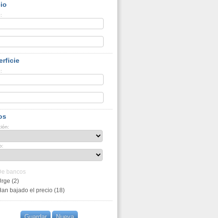
io
:
:
rficie
:
:
os
ión:
o:
De bancos
rge (2)
an bajado el precio (18)
Guardar
Nueva