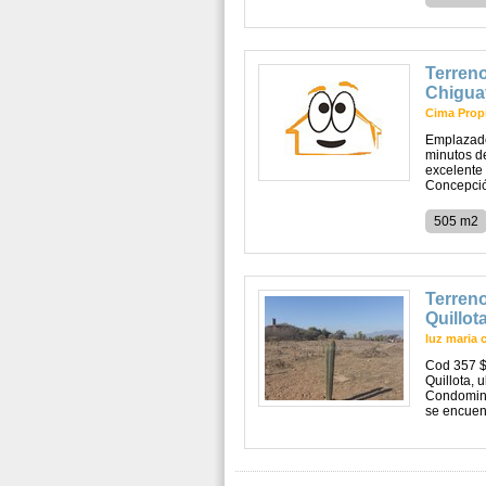
Terreno
Chigua
Cima Prop
Emplazados
minutos d
excelente 
Concepción
505 m2
Terreno
Quillot
luz maria 
Cod 357 $
Quillota, 
Condomini
se encuent