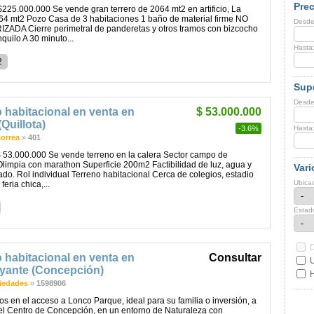
Prec
225.000.000 Se vende gran terrero de 2064 mt2 en artificio, La
64 mt2 Pozo Casa de 3 habitaciones 1 baño de material firme NO
Desde
ADA Cierre perimetral de panderetas y otros tramos con bizcocho
nquilo A 30 minuto...
Hasta
2
Supe
Desde
 habitacional en venta en
$ 53.000.000
(Quillota)
-3.6%
Hasta
correa
»
401
 53.000.000 Se vende terreno en la calera Sector campo de
Olimpia con marathon Superficie 200m2 Factibilidad de luz, agua y
Vari
lado. Rol individual Terreno habitacional Cerca de colegios, estadio
Ubicac
feria chica,...
Estad
 habitacional en venta en
Consultar
U
yante (Concepción)
H
iedades
»
1598906
 en el acceso a Lonco Parque, ideal para su familia o inversión, a
el Centro de Concepción, en un entorno de Naturaleza con