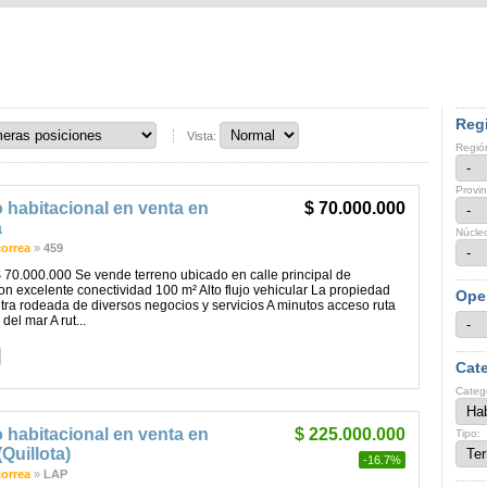
Regi
Vista:
Regió
Provin
 habitacional en venta en
$ 70.000.000
a
Núcle
correa
»
459
 70.000.000 Se vende terreno ubicado en calle principal de
con excelente conectividad 100 m² Alto flujo vehicular La propiedad
Ope
ra rodeada de diversos negocios y servicios A minutos acceso ruta
del mar A rut...
Cate
Categ
 habitacional en venta en
$ 225.000.000
Tipo:
(Quillota)
-16.7%
correa
»
LAP