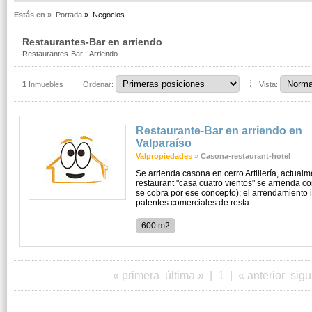
Estás en »
Portada
»
Negocios
Restaurantes-Bar en arriendo
Restaurantes-Bar
|
Arriendo
1
Inmuebles
Ordenar:
Vista:
Restaurante-Bar en arriendo en
Valparaíso
Valpropiedades
»
Casona-restaurant-hotel
Se arrienda casona en cerro Artillería, actua
restaurant "casa cuatro vientos" se arrienda c
se cobra por ese concepto); el arrendamiento i
patentes comerciales de resta...
600 m2
« primera
última »
|
1
|
« anterior
sigu