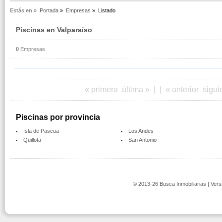
Estás en »
Portada
»
Empresas
»
Listado
Piscinas en Valparaíso
0
Empresas
« primera
última »
|
|
« anterior
sigui
Piscinas por provincia
Isla de Pascua
Los Andes
Quillota
San Antonio
© 2013-26 Busca Inmobiliarias | Vers