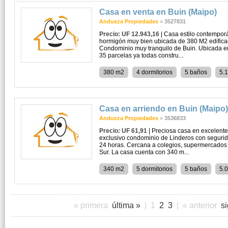
Casa en venta en Buin (Maipo)
Andueza Propiedades
»
3527831
Precio: UF 12.943,16
| Casa estilo contempor
hormigón muy bien ubicada de 380 M2 edifica
Condominio muy tranquilo de Buin. Ubicada 
35 parcelas ya todas constru...
380 m2
4 dormitorios
5 baños
5.
Casa en arriendo en Buin (Maipo)
Andueza Propiedades
»
3536833
Precio: UF 61,91
| Preciosa casa en excelent
exclusivo condominio de Linderos con segurid
24 horas. Cercana a colegios, supermercados 
Sur. La casa cuenta con 340 m...
340 m2
5 dormitorios
5 baños
5.
« primera
última »
|
1
2
3
|
« anterior
s