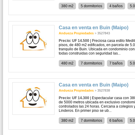
380 m2
5 dormitorios
4 baños
5.
Casa en venta en Buin (Maipo)
Andueza Propiedades
»
3527843
Precio: UF 14.500
| Preciosa casa estilo Med
pisos, de 480 m2 edificados, en parcela de 5
tranquilo de Buin. Ubicada en condominio con
todas construidas con seguridad las...
480 m2
7 dormitorios
7 baños
5.
Casa en venta en Buin (Maipo)
Andueza Propiedades
»
3527838
Precio: UF 14.300
| Espectacular casa con 38
de 5000 metros ubicada en exclusivo condomi
controlados las 24 horas. Cercana a colegios 
Linderos. En primer piso se ub...
380 m2
7 dormitorios
6 baños
5.