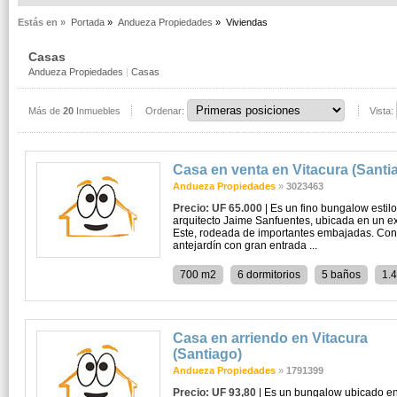
Estás en »
Portada
»
Andueza Propiedades
»
Viviendas
Casas
Andueza Propiedades
|
Casas
Más de
20
Inmuebles
Ordenar:
Vista:
Casa en venta en Vitacura (Santi
Andueza Propiedades
»
3023463
Precio: UF 65.000
| Es un fino bungalow estil
arquitecto Jaime Sanfuentes, ubicada en un ex
Este, rodeada de importantes embajadas. Cons
antejardín con gran entrada ...
700 m2
6 dormitorios
5 baños
1.
Casa en arriendo en Vitacura
(Santiago)
Andueza Propiedades
»
1791399
Precio: UF 93,80
| Es un bungalow ubicado en