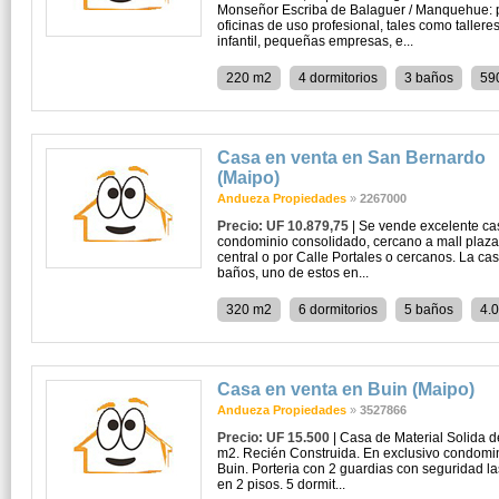
Monseñor Escriba de Balaguer / Manquehue: pr
oficinas de uso profesional, tales como tallere
infantil, pequeñas empresas, e...
220 m2
4 dormitorios
3 baños
59
Casa en venta en San Bernardo
(Maipo)
Andueza Propiedades
»
2267000
Precio: UF 10.879,75
| Se vende excelente cas
condominio consolidado, cercano a mall plaza 
central o por Calle Portales o cercanos. La ca
baños, uno de estos en...
320 m2
6 dormitorios
5 baños
4.
Casa en venta en Buin (Maipo)
Andueza Propiedades
»
3527866
Precio: UF 15.500
| Casa de Material Solida 
m2. Recién Construida. En exclusivo condomin
Buin. Porteria con 2 guardias con seguridad la
en 2 pisos. 5 dormit...