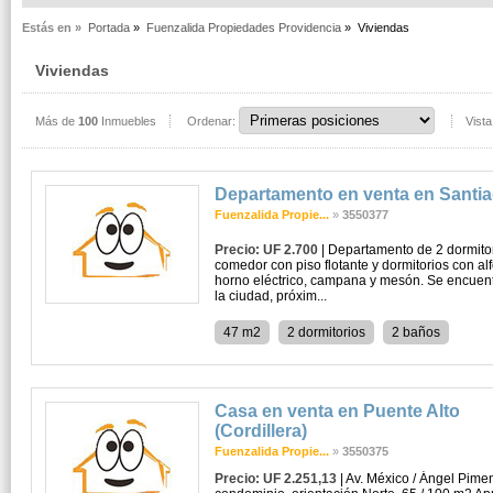
Estás en »
Portada
»
Fuenzalida Propiedades Providencia
»
Viviendas
Viviendas
Más de
100
Inmuebles
Ordenar:
Vista
Departamento en venta en Santi
Fuenzalida Propie...
»
3550377
Precio: UF 2.700
| Departamento de 2 dormitori
comedor con piso flotante y dormitorios con a
horno eléctrico, campana y mesón. Se encuentr
la ciudad, próxim...
47 m2
2 dormitorios
2 baños
Casa en venta en Puente Alto
(Cordillera)
Fuenzalida Propie...
»
3550375
Precio: UF 2.251,13
| Av. México / Ángel Pime