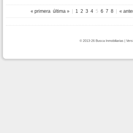
« primera
última »
|
1
2
3
4
5
6
7
8
|
« ante
© 2013-26 Busca Inmobiliarias | Vers