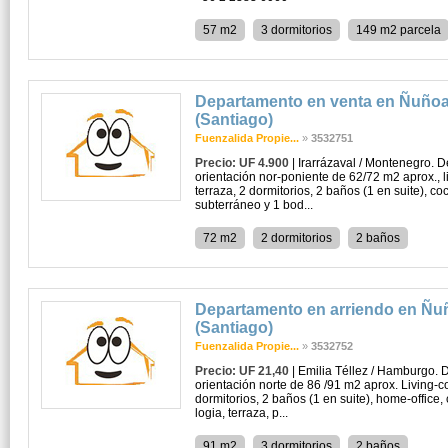
57 m2
3 dormitorios
149 m2 parcela
Departamento en venta en Ñuño
(Santiago)
Fuenzalida Propie...
»
3532751
Precio: UF 4.900
| Irarrázaval / Montenegro. 
orientación nor-poniente de 62/72 m2 aprox., 
terraza, 2 dormitorios, 2 baños (1 en suite), c
subterráneo y 1 bod...
72 m2
2 dormitorios
2 baños
Departamento en arriendo en Ñu
(Santiago)
Fuenzalida Propie...
»
3532752
Precio: UF 21,40
| Emilia Téllez / Hamburgo. 
orientación norte de 86 /91 m2 aprox. Living-c
dormitorios, 2 baños (1 en suite), home-office
logia, terraza, p...
91 m2
3 dormitorios
2 baños