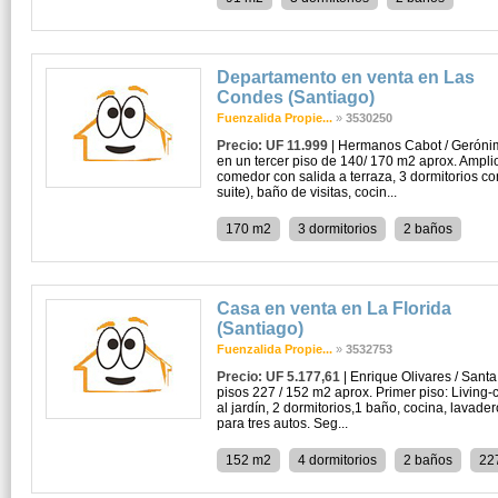
Departamento en venta en Las
Condes (Santiago)
Fuenzalida Propie...
»
3530250
Precio: UF 11.999
| Hermanos Cabot / Geróni
en un tercer piso de 140/ 170 m2 aprox. Amplio 
comedor con salida a terraza, 3 dormitorios co
suite), baño de visitas, cocin...
170 m2
3 dormitorios
2 baños
Casa en venta en La Florida
(Santiago)
Fuenzalida Propie...
»
3532753
Precio: UF 5.177,61
| Enrique Olivares / Sant
pisos 227 / 152 m2 aprox. Primer piso: Living
al jardín, 2 dormitorios,1 baño, cocina, lavad
para tres autos. Seg...
152 m2
4 dormitorios
2 baños
22