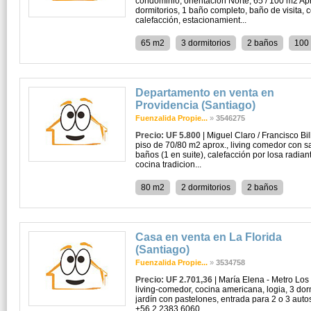
condominio, orientación Norte, 65 / 100 m2 Apr
dormitorios, 1 baño completo, baño de visita, c
calefacción, estacionamient...
65 m2
3 dormitorios
2 baños
100
Departamento en venta en
Providencia (Santiago)
Fuenzalida Propie...
»
3546275
Precio: UF 5.800
| Miguel Claro / Francisco B
piso de 70/80 m2 aprox., living comedor con sal
baños (1 en suite), calefacción por losa radian
cocina tradicion...
80 m2
2 dormitorios
2 baños
Casa en venta en La Florida
(Santiago)
Fuenzalida Propie...
»
3534758
Precio: UF 2.701,36
| María Elena - Metro Los
living-comedor, cocina americana, logia, 3 dor
jardín con pastelones, entrada para 2 o 3 auto
+56 2 2383 6060