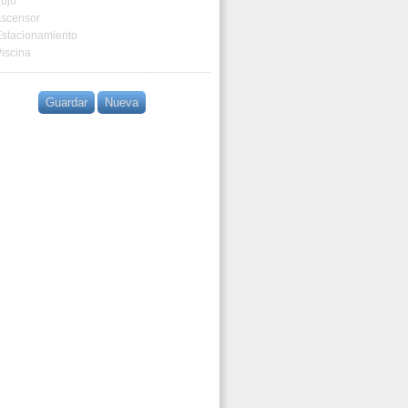
ujo
scensor
Estacionamiento
iscina
Guardar
Nueva