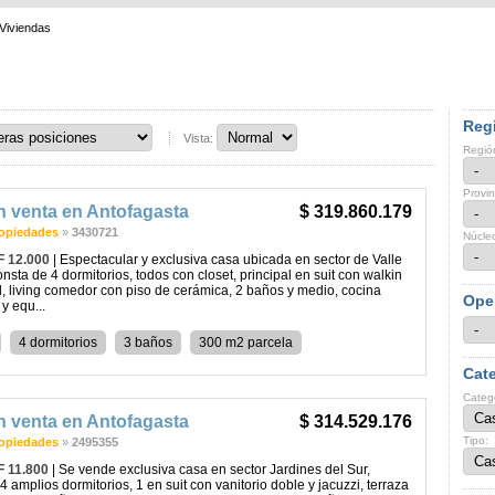
Viviendas
Regi
Vista:
Regió
Provin
n venta en Antofagasta
$ 319.860.179
opiedades
»
3430721
Núcle
F 12.000
| Espectacular y exclusiva casa ubicada en sector de Valle
onsta de 4 dormitorios, todos con closet, principal en suit con walkin
ll, living comedor con piso de cerámica, 2 baños y medio, cocina
Ope
y equ...
4 dormitorios
3 baños
300 m2 parcela
Cate
Categ
n venta en Antofagasta
$ 314.529.176
Tipo:
opiedades
»
2495355
F 11.800
| Se vende exclusiva casa en sector Jardines del Sur,
4 amplios dormitorios, 1 en suit con vanitorio doble y jacuzzi, terraza