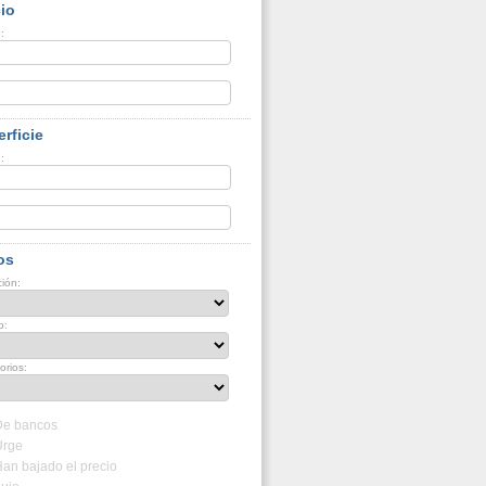
io
:
:
rficie
:
:
os
ión:
o:
orios:
De bancos
Urge
an bajado el precio