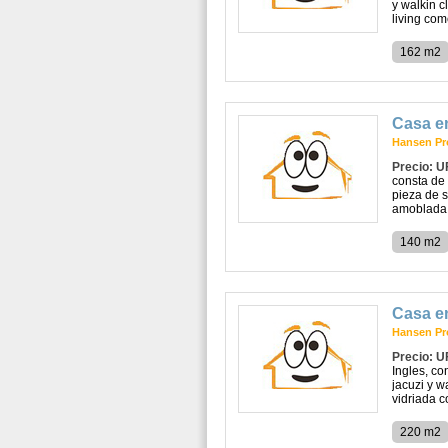
y walkin c
living com
162 m2
Casa e
Hansen Pr
Precio: U
consta de 
pieza de s
amoblada y
140 m2
Casa e
Hansen Pr
Precio: U
Ingles, co
jacuzi y w
vidriada co
220 m2