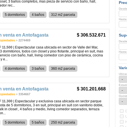
loset, 3 baños completos, mas pieza de servicio con baño, hall,
Prec
edor rec...
Desde
5 dormitorios
4 baños
312 m2 parcela
Hasta
n venta en Antofagasta
$ 306.532.671
Supe
opiedades
»
2274469
Desde
F 11.500
| Espectacular casa ubicada en sector de Valle del Mar,
3 dormitorios, todos con closet y piso flotante, principal en suit, mas
Hasta
ervicio con baño, hall, living comedor con piso de cerámica, cocina
 e...
Vari
4 dormitorios
3 baños
360 m2 parcela
Ubicac
Estad
n venta en Antofagasta
$ 301.201.668
opiedades
»
3354667
Dormit
F 11.300
| Espectacular y exclusiva casa ubicada en sector parque
nsta de 5 dormitorios, 3 en suit, principal en suit con vanitorio doble,
alk in closet , 4 baños y medio, living comedor separados, terraza
n...
H
5 dormitorios
5 baños
250 m2 parcela