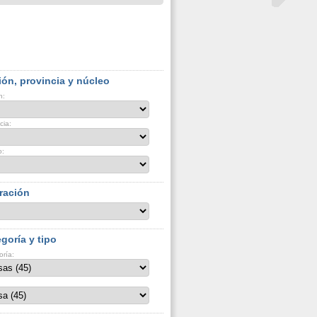
ón, provincia y núcleo
n:
cia:
o:
ración
goría y tipo
oría: