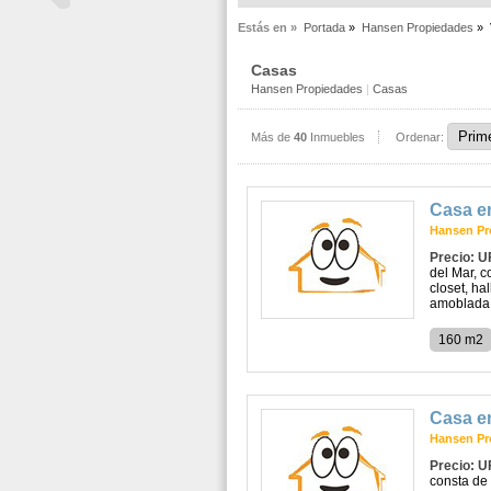
Estás en »
Portada
»
Hansen Propiedades
»
Casas
Hansen Propiedades
|
Casas
Más de
40
Inmuebles
Ordenar:
Casa e
Hansen Pr
Precio: U
del Mar, c
closet, ha
amoblada 
160 m2
Casa e
Hansen Pr
Precio: U
consta de 