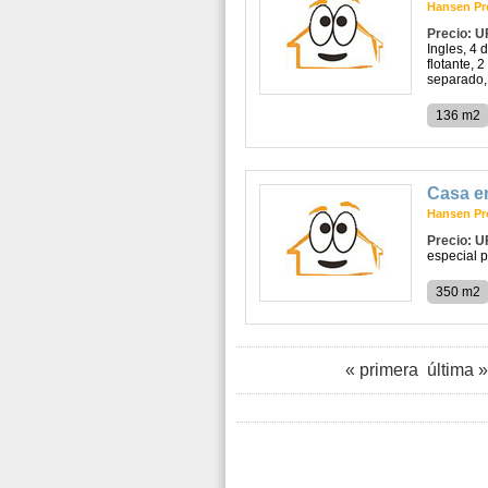
Hansen Pr
Precio: U
Ingles, 4 
flotante, 
separado, 
136 m2
Casa e
Hansen Pr
Precio: U
especial p
350 m2
« primera
última »