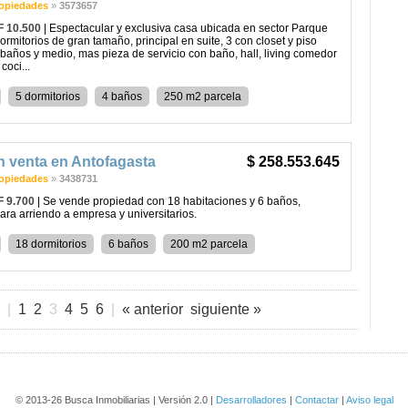
opiedades
»
3573657
F 10.500
| Espectacular y exclusiva casa ubicada en sector Parque
dormitorios de gran tamaño, principal en suite, 3 con closet y piso
2 baños y medio, mas pieza de servicio con baño, hall, living comedor
coci...
5 dormitorios
4 baños
250 m2 parcela
n venta en Antofagasta
$ 258.553.645
opiedades
»
3438731
F 9.700
| Se vende propiedad con 18 habitaciones y 6 baños,
ara arriendo a empresa y universitarios.
18 dormitorios
6 baños
200 m2 parcela
|
1
2
3
4
5
6
|
« anterior
siguiente »
© 2013-26 Busca Inmobiliarias | Versión 2.0 |
Desarrolladores
|
Contactar
|
Aviso legal