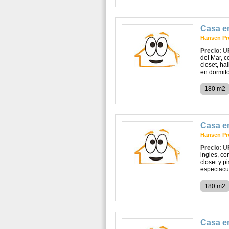
Casa e
Hansen Pr
Precio: U
del Mar, c
closet, ha
en dormitor
180 m2
Casa e
Hansen Pr
Precio: U
ingles, co
closet y p
espectacula
180 m2
Casa e