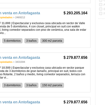
L
A
n venta en Antofagasta
$ 293.205.164
P
opiedades
»
2469212
F 11.000
| Espectacular y exclusiva casa ubicada en sector de Valle
onsta de 5 dormitorios, 4 con closet, principal en suit con walkin
ll, living comedor separados con piso de cerámica, una sala de estar
io...
5 dormitorios
3 baños
300 m2 parcela
n venta en Antofagasta
$ 279.877.656
opiedades
»
3431594
F 10.500
| Espectacular y exclusiva casa ubicada en sector parque
nsta de 3 dormitorios de gran tamaño, principal en suit, todos con
iso flotante, 2 baños y medio, living comedor separados, terraza con
r vi...
3 dormitorios
3 baños
150 m2 parcela
n venta en Antofagasta
$ 279.877.656